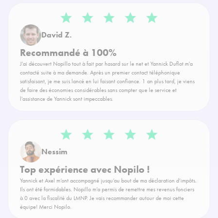
David Z.
Recommandé à 100%
J'ai découvert Nopillo tout à fait par hasard sur le net et Yannick Duflot m'a
contacté suite à ma demande. Après un premier contact téléphonique
satisfaisant, je me suis lancé en lui faisant confiance. 1 an plus tard, je viens
de faire des économies considérables sans compter que le service et
l'assistance de Yannick sont impeccables.
Nessim
Top expérience avec Nopilo !
Yannick et Axel m’ont accompagné jusqu’au bout de ma déclaration d’impôts.
Ils ont été formidables. Nopillo m’a permis de remettre mes revenus fonciers
à 0 avec la fiscalité du LMNP. Je vais recommander autour de moi cette
équipe! Merci Nopilo.