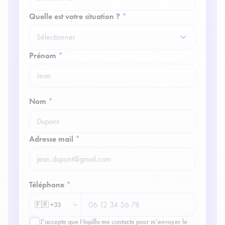
Quelle est votre situation ?
*
Prénom
*
Nom
*
Adresse mail
*
Téléphone
*
J’accepte que Nopillo me contacte pour m’envoyer le