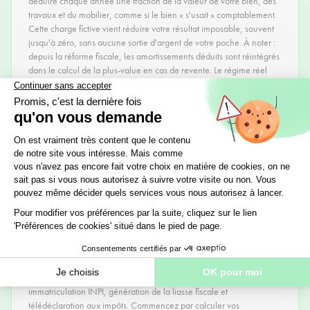
déduire chaque année une fraction de la valeur de votre bien, des
travaux et du mobilier, comme si le bien « s'usait » comptablement.
Cette charge fictive vient réduire votre résultat imposable, souvent
jusqu'à zéro, sans aucune sortie d'argent de votre poche. À noter :
depuis la réforme fiscale, les amortissements déduits sont réintégrés
dans le calcul de la plus-value en cas de revente. Le régime réel
reste néanmoins largement gagnant pendant toute la durée de
détention — nos experts peuvent vous aider à arbitrer selon votre
horizon de détention. Pour approfondir, découvrez l'
amortissement
en LMNP
et la liste des
charges déductibles en location meublée
.
Comment passer du micro-BIC au régime réel
?
Le passage au régime réel s'effectue par une option auprès de
l'administration fiscale, à exercer avant la date limite de dépôt de
votre déclaration de revenus. Il faut également être immatriculé et
disposer d'un SIRET (formulaire P0i auprès de l'INPI). Chez Nopillo,
nous nous occupons de tout gratuitement : levée d'option,
immatriculation INPI, génération de la liasse fiscale et
télédéclaration aux impôts. Commencez par calculer vos