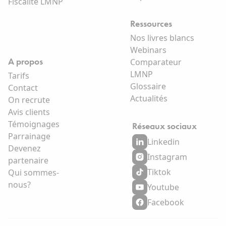
Fiscalité LMNP
Ressources
Nos livres blancs
Webinars
A propos
Comparateur
LMNP
Tarifs
Glossaire
Contact
Actualités
On recrute
Avis clients
Témoignages
Réseaux sociaux
Parrainage
Linkedin
Devenez
Instagram
partenaire
Tiktok
Qui sommes-
nous?
Youtube
Facebook