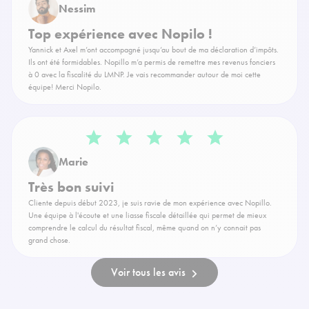
Nessim
Top expérience avec Nopilo !
Yannick et Axel m’ont accompagné jusqu’au bout de ma déclaration d’impôts.
Ils ont été formidables. Nopillo m’a permis de remettre mes revenus fonciers
à 0 avec la fiscalité du LMNP. Je vais recommander autour de moi cette
équipe! Merci Nopilo.
Marie
Très bon suivi
Cliente depuis début 2023, je suis ravie de mon expérience avec Nopillo.
Une équipe à l'écoute et une liasse fiscale détaillée qui permet de mieux
comprendre le calcul du résultat fiscal, même quand on n’y connait pas
grand chose.
Voir tous les avis