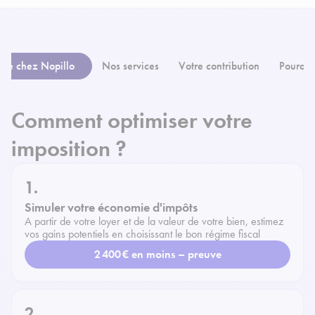
nue chez Nopillo
Nos services
Votre contribution
Pourquo
Comment optimiser votre
imposition ?
1.
Simuler votre économie d'impôts
A partir de votre loyer et de la valeur de votre bien, estimez
vos gains potentiels en choisissant le bon régime fiscal
2 400 € en moins – preuve
2.