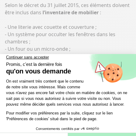
Selon le décret du 31 juillet 2015
, ces éléments doivent
être inclus dans
l’inventaire de mobilier
:
- Une literie avec couette et couverture ;
- Un système pour occulter les fenêtres dans les
chambres ;
- Un four ou un micro-onde ;
- Un réfrigérateur avec congélateur ou compartiment
de congélation ;
- Des plaques de cuisson ;
- De la vaisselle ;
- Des ustensiles de cuisine ;
- Une table et des chaises ;
- Des étagères de rangement ;
- Des luminaires ;
- Du matériel de nettoyage.