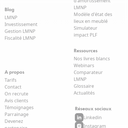
d'amortissement
LMNP
Blog
Modèle d'état des
LMNP
lieux en meublé
Investissement
Simulateur
Gestion LMNP
impact PLF
Fiscalité LMNP
Ressources
Nos livres blancs
Webinars
A propos
Comparateur
LMNP
Tarifs
Glossaire
Contact
Actualités
On recrute
Avis clients
Témoignages
Réseaux sociaux
Parrainage
Linkedin
Devenez
Instagram