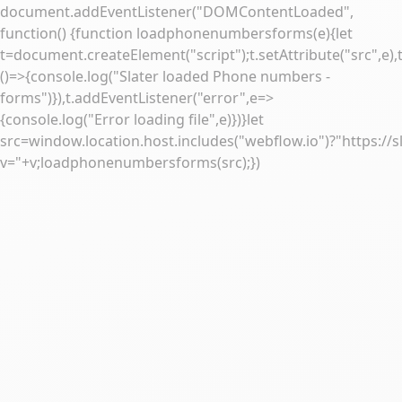
document.addEventListener("DOMContentLoaded",
function() {function loadphonenumbersforms(e){let
t=document.createElement("script");t.setAttribute("src",e),
()=>{console.log("Slater loaded Phone numbers -
forms")}),t.addEventListener("error",e=>
{console.log("Error loading file",e)})}let
src=window.location.host.includes("webflow.io")?"https://sl
v="+v;loadphonenumbersforms(src);})