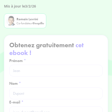
Mis à jour le
3/2/26
Romain Levrini
Co-fondateur
@nopillo
Obtenez gratuitement
cet
ebook !
Prénom
*
Nom
*
E-mail
*