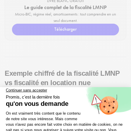
LIVRE BLANC GRATUIT
Le guide complet de la fiscalité LMNP
Micro-BIC, régime réel, amortissements : tout comprendre en un
seul document.
Télécharger
Exemple chiffré de la fiscalité LMNP
vs fiscalité en location nue
Vous achetez un bien immobilier d’une
valeur de 200 000
euros
. Le loyer est supérieur de 15 % par rapport à la
location nue. Vous réalisez des
travaux d’un montant de
20 000 euros
. Les intérêts d’emprunt s'élèvent à
950
euros par an,
et les charges à 1 500 euros par an. Vous
relevez de la
tranche marginale d’imposition de 30 %
.