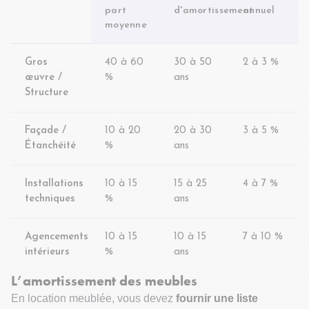
part
d'amortissement
annuel
moyenne
Gros
40 à 60
30 à 50
2 à 3 %
œuvre /
%
ans
Structure
Façade /
10 à 20
20 à 30
3 à 5 %
Étanchéité
%
ans
Installations
10 à 15
15 à 25
4 à 7 %
techniques
%
ans
Agencements
10 à 15
10 à 15
7 à 10 %
intérieurs
%
ans
L’amortissement des meubles
En location meublée, vous devez
fournir une
liste