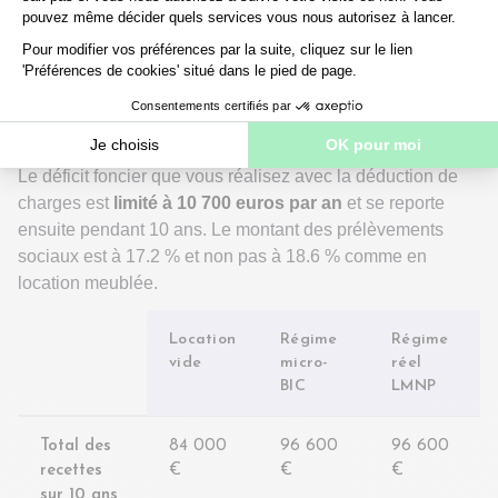
En location vide, il existe une
liste limitative de charges
déductibles
, alors que vous pouvez toutes les déduire en
location meublée. Les
amortissements ne sont pas
autorisés
en location nue, sauf à investir sous le dispositif
Jeanbrun.
Le déficit foncier que vous réalisez avec la déduction de
charges est
limité à 10 700 euros par an
et se reporte
ensuite pendant 10 ans. Le montant des prélèvements
sociaux est à 17.2 % et non pas à 18.6 % comme en
location meublée.
Location
Régime
Régime
vide
micro-
réel
BIC
LMNP
Total des
84 000
96 600
96 600
recettes
€
€
€
sur 10 ans