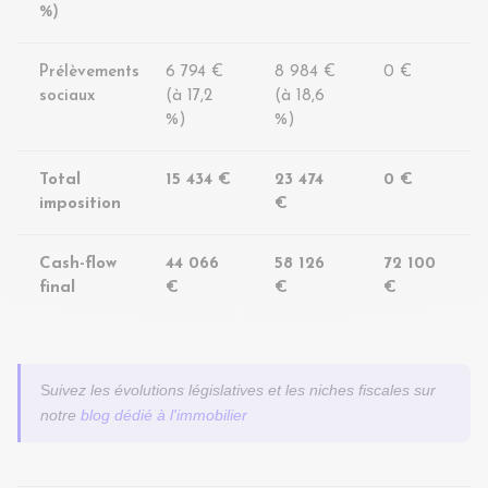
%)
Prélèvements
6 794 €
8 984 €
0 €
sociaux
(à 17,2
(à 18,6
%)
%)
Total
15 434 €
23 474
0 €
imposition
€
Cash-flow
44 066
58 126
72 100
final
€
€
€
S
uivez les évolutions législatives et les niches fiscales sur
notre
blog dédié à l'immobilier