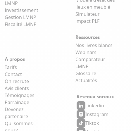
Modèle d'état des
LMNP
lieux en meublé
Investissement
Simulateur
Gestion LMNP
impact PLF
Fiscalité LMNP
Ressources
Nos livres blancs
Webinars
A propos
Comparateur
LMNP
Tarifs
Glossaire
Contact
Actualités
On recrute
Avis clients
Témoignages
Réseaux sociaux
Parrainage
Linkedin
Devenez
Instagram
partenaire
Tiktok
Qui sommes-
nous?