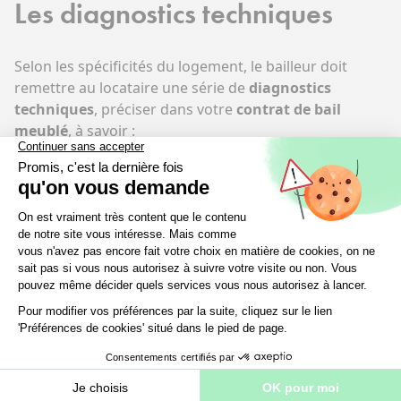
Les diagnostics techniques
Selon les spécificités du logement, le bailleur doit
remettre au locataire une série de
diagnostics
techniques
, préciser dans votre
contrat de bail
meublé
, à savoir :
-
Le diagnostic de performance énergétique (DPE)
;
- Le constat de risque d'exposition au plomb (Crep) ;
- La mention de la présence ou l'absence d'amiante ;
- L’état de l'installation intérieure d'électricité et/ou de
gaz ;
- L’état des risques et pollutions ;
- Le diagnostic bruit.
La liste des charges
récupérables