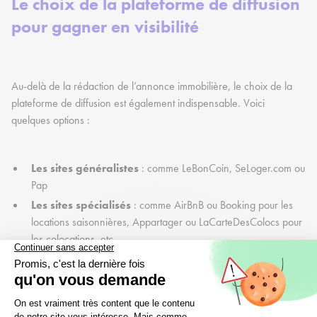
Le choix de la plateforme de diffusion
pour gagner en visibilité
Au-delà de la rédaction de l’annonce immobilière, le choix de la
plateforme de diffusion est également indispensable. Voici
quelques options :
Les sites généralistes
: comme LeBonCoin, SeLoger.com ou
Pap
Les sites spécialisés
: comme AirBnB ou Booking pour les
locations saisonnières, Appartager ou LaCarteDesColocs pour
les colocations, etc.
Les réseaux sociaux :
vous pouvez publier votre annonce
immobilière sur vos réseaux sociaux. De cette manière, vos
contacts pourront vous mettre en relation avec un potentiel
locataire. De même il existe des groupes Facebook spécialisés