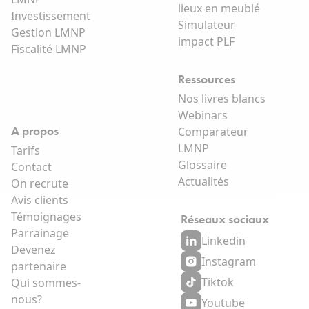
lieux en meublé
Investissement
Simulateur
Gestion LMNP
impact PLF
Fiscalité LMNP
Ressources
Nos livres blancs
Webinars
A propos
Comparateur
LMNP
Tarifs
Glossaire
Contact
Actualités
On recrute
Avis clients
Témoignages
Réseaux sociaux
Parrainage
Linkedin
Devenez
Instagram
partenaire
Tiktok
Qui sommes-
nous?
Youtube