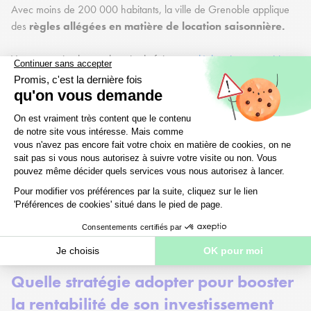
Avec moins de 200 000 habitants, la ville de Grenoble applique
des
règles allégées en matière de location saisonnière.
Vous avez simplement besoin de faire une
déclaration en mairie
,
en fournissant les pièces justificatives ci-dessous :
Le formulaire de déclaration dûment complété
et signé ;
La copie de votre pièce d'identité ;
Le dernier avis de taxe foncière.
À défaut de réaliser ces démarches, vous vous exposez à une
amende de 450 €.
Quelle stratégie adopter pour booster
la rentabilité de son investissement