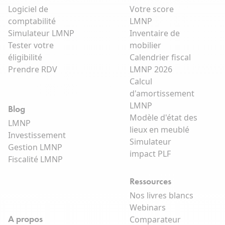
Logiciel de
Votre score
comptabilité
LMNP
Simulateur LMNP
Inventaire de
Tester votre
mobilier
éligibilité
Calendrier fiscal
Prendre RDV
LMNP 2026
Calcul
d'amortissement
LMNP
Blog
Modèle d'état des
LMNP
lieux en meublé
Investissement
Simulateur
Gestion LMNP
impact PLF
Fiscalité LMNP
Ressources
Nos livres blancs
Webinars
A propos
Comparateur