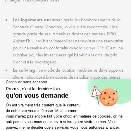
Les logements anciens
: après les bombardements de la
Seconde Guerre Mondiale, la ville a été reconstruite. Une
grande partie de ses immeubles datent des années 1950.
Aujourd’hui, ces biens immobiliers nécessitent une rénovation
pour une remise en conformité avec la
norme DPE
. C’est une
aubaine pour les investisseurs qui bénéficient ainsi de prix
d’achat très avantageux.
Le coliving
: ce mode de location meublée se développe de
plus en plus, aussi bien auprès des étudiants que des jeunes
actifs. N’hésitez pas à proposer cette colocation nouvelle
génération avec un maximum de services pour satisfaire vos
locataires.
La fiscalité
: en tant que propriétaire LMNP, vous avez le
choix entre deux régimes fiscaux. Et bien souvent, le régime
réel d’imposition est largement plus avantageux.