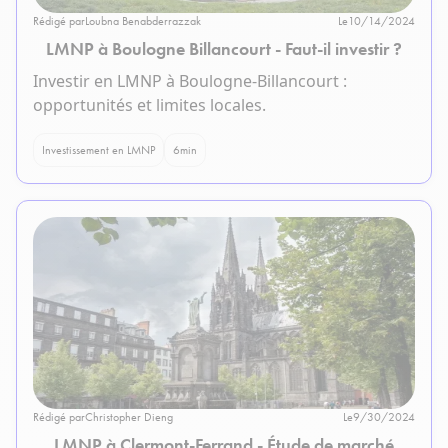
Rédigé par
Loubna Benabderrazzak
Le
10/14/2024
LMNP à Boulogne Billancourt - Faut-il investir ?
Investir en LMNP à Boulogne-Billancourt :
opportunités et limites locales.
Investissement en LMNP
6
min
Rédigé par
Christopher Dieng
Le
9/30/2024
LMNP à Clermont-Ferrand - Étude de marché