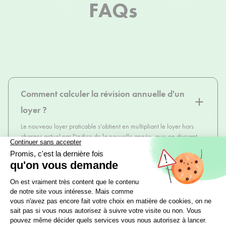
FAQs
Comment calculer la révision annuelle d'un
loyer ?
Le nouveau loyer praticable s'obtient en multipliant le loyer hors
charges actuel par l'indice de la nouvelle année, puis en divisant
par l'indice de l'année précédente. L'indice de l'année précédente
correspond au trimestre de référence mentionné dans la clause de
révision du bail, ou au dernier indice connu à la date de signature.
L'indice de la nouvelle année est le dernier connu à la date de
révision.
Quel indice utiliser pour réviser un loyer ?