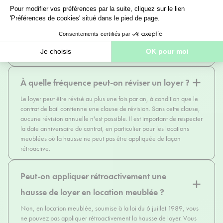
Dès lors que le logement constitue la résidence principale du
locataire, l'indice à utiliser est obligatoirement l'indice de référence
des loyers (IRL), publié chaque trimestre par l'INSEE. Cet indice sert
de base au calcul de la hausse praticable, en comparant sa valeur
d'une année sur l'autre selon les modalités prévues au contrat de
bail.
À quelle fréquence peut-on réviser un loyer ?
Le loyer peut être révisé au plus une fois par an, à condition que le
contrat de bail contienne une clause de révision. Sans cette clause,
aucune révision annuelle n'est possible. Il est important de respecter
la date anniversaire du contrat, en particulier pour les locations
meublées où la hausse ne peut pas être appliquée de façon
rétroactive.
Peut-on appliquer rétroactivement une
hausse de loyer en location meublée ?
Non, en location meublée, soumise à la loi du 6 juillet 1989, vous
ne pouvez pas appliquer rétroactivement la hausse de loyer. Vous