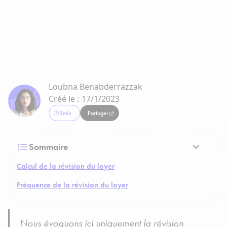
Loubna Benabderrazzak
Créé le :
17/1/2023
2
min
Partager
Sommaire
Calcul de la révision du loyer
Fréquence de la révision du loyer
Nous évoquons ici uniquement la révision