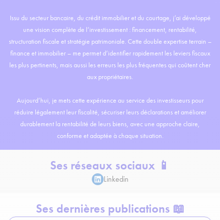
Issu du secteur bancaire, du crédit immobilier et du courtage, j’ai développé
une vision complète de l’investissement : financement, rentabilité,
structuration fiscale et stratégie patrimoniale. Cette double expertise terrain –
finance et immobilier – me permet d’identifier rapidement les leviers fiscaux
les plus pertinents, mais aussi les erreurs les plus fréquentes qui coûtent cher
aux propriétaires.
Aujourd’hui, je mets cette expérience au service des investisseurs pour
réduire légalement leur fiscalité, sécuriser leurs déclarations et améliorer
durablement la rentabilité de leurs biens, avec une approche claire,
conforme et adaptée à chaque situation.
Ses réseaux sociaux 📱
Linkedin
Ses dernières publications 📖